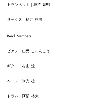
トランペット｜藏持 智明
サックス｜柗井 拓野
Band Members
ピアノ｜山元 しゅんこう
ギター｜村山 遼
ベース｜米光 椋
ドラム｜阿部 将大