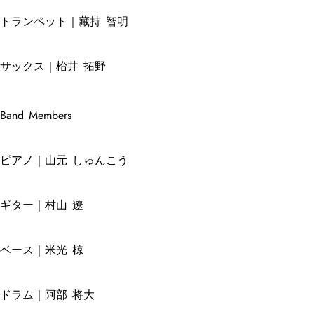
トランペット｜藏持 智明
サックス｜柗井 拓野
Band Members
ピアノ｜山元 しゅんこう
ギター｜村山 遼
ベース｜米光 椋
ドラム｜阿部 将大