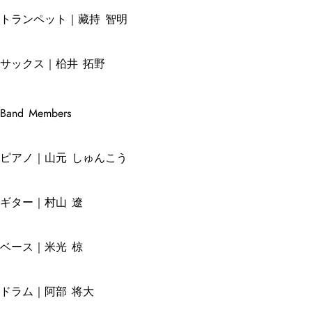
トランペット｜藏持 智明
サックス｜柗井 拓野
Band Members
ピアノ｜山元 しゅんこう
ギター｜村山 遼
ベース｜米光 椋
ドラム｜阿部 将大