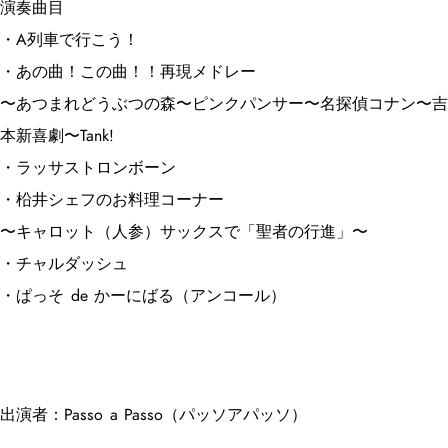
演奏曲目
・A列車で行こう！
・あの曲！この曲！！再現メドレー
〜あつまれどうぶつの森〜ピンクパンサー〜名探偵コナン〜吉
本新喜劇〜Tank!
・ラッサストロンボーン
・柗井シェフのお料理コーナー
〜キャロット（人参）サックスで「聖者の行進」〜
・チャルダッシュ
・ぱっそ de かーにばる（アンコール）
出演者：Passo a Passo（パッソアパッソ）