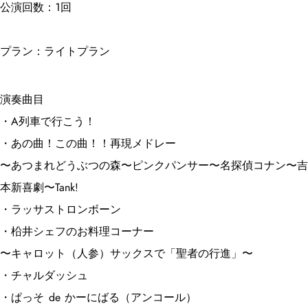
公演回数：1回
プラン：ライトプラン
演奏曲目
・A列車で行こう！
・あの曲！この曲！！再現メドレー
〜あつまれどうぶつの森〜ピンクパンサー〜名探偵コナン〜吉
本新喜劇〜Tank!
・ラッサストロンボーン
・柗井シェフのお料理コーナー
〜キャロット（人参）サックスで「聖者の行進」〜
・チャルダッシュ
・ぱっそ de かーにばる（アンコール）