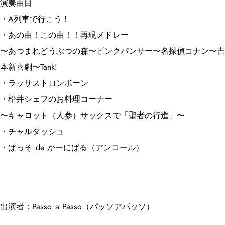
演奏曲目
・A列車で行こう！
・あの曲！この曲！！再現メドレー
〜あつまれどうぶつの森〜ピンクパンサー〜名探偵コナン〜吉
本新喜劇〜Tank!
・ラッサストロンボーン
・柗井シェフのお料理コーナー
〜キャロット（人参）サックスで「聖者の行進」〜
・チャルダッシュ
・ぱっそ de かーにばる（アンコール）
出演者：Passo a Passo（パッソアパッソ）