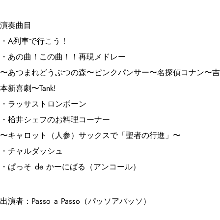
演奏曲目
・A列車で行こう！
・あの曲！この曲！！再現メドレー
〜あつまれどうぶつの森〜ピンクパンサー〜名探偵コナン〜吉
本新喜劇〜Tank!
・ラッサストロンボーン
・柗井シェフのお料理コーナー
〜キャロット（人参）サックスで「聖者の行進」〜
・チャルダッシュ
・ぱっそ de かーにばる（アンコール）
出演者：Passo a Passo（パッソアパッソ）