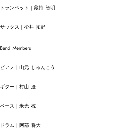
トランペット｜藏持 智明
サックス｜柗井 拓野
Band Members
ピアノ｜山元 しゅんこう
ギター｜村山 遼
ベース｜米光 椋
ドラム｜阿部 将大