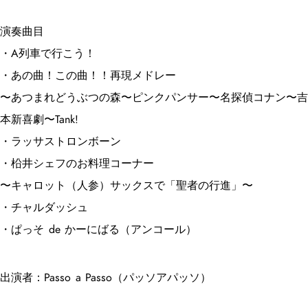
演奏曲目
・A列車で行こう！
・あの曲！この曲！！再現メドレー
〜あつまれどうぶつの森〜ピンクパンサー〜名探偵コナン〜吉
本新喜劇〜Tank!
・ラッサストロンボーン
・柗井シェフのお料理コーナー
〜キャロット（人参）サックスで「聖者の行進」〜
・チャルダッシュ
・ぱっそ de かーにばる（アンコール）
出演者：Passo a Passo（パッソアパッソ）