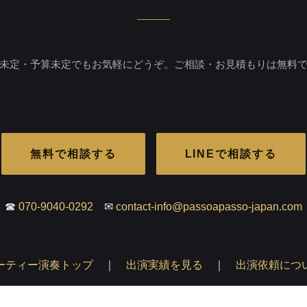
未定・予算未定でもお気軽にどうぞ。ご相談・お見積もりは無料
無料で相談する
LINEで相談する
☎
070-9040-0292
✉
contact-info@passoapasso-japan.com
ーティー演奏トップ
｜
出演実績を見る
｜
出演依頼につ