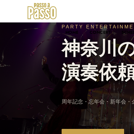
PARTY ENTERTAINME
HOME
CONCERT
SCHE
神奈川
演奏依
周年記念・忘年会・新年会・企